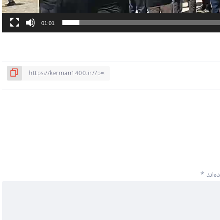
01:01
ه‌اند
*