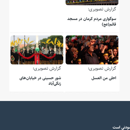
گزارش تصویری:
سوگواری مردم کرمان در مسجد
قائم(عج)
گزارش تصویری؛
گزارش تصویری؛
احلی من العسل
شور حسینی در خیابان‌های
زنگی‌آباد
شودنی است