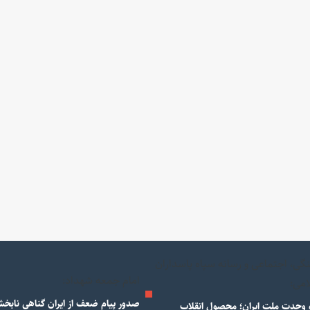
گی، اجتماعی و رسانه سپاه پاسداران
امام جمعه شهداد:
امی:
صدور پیام ضعف از ایران گناهی نابخ
وحدت ملت ایران؛ محصول انقلاب