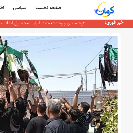
صفحه نخست
سیاسی
همدردی گزینشی؛ سلاح خاموش جنگ روایت‌ها
اق
معاون فرهنگی، اجتماعی و رسانه سپاه پاسداران 
خبر فوری:
هوشمندی و وحدت ملت ایران؛ محصول انقلاب 