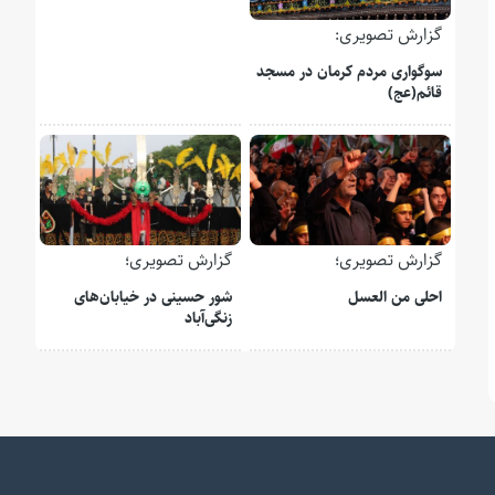
گزارش تصویری:
سوگواری مردم کرمان در مسجد
قائم(عج)
گزارش تصویری؛
گزارش تصویری؛
احلی من العسل
شور حسینی در خیابان‌های
زنگی‌آباد