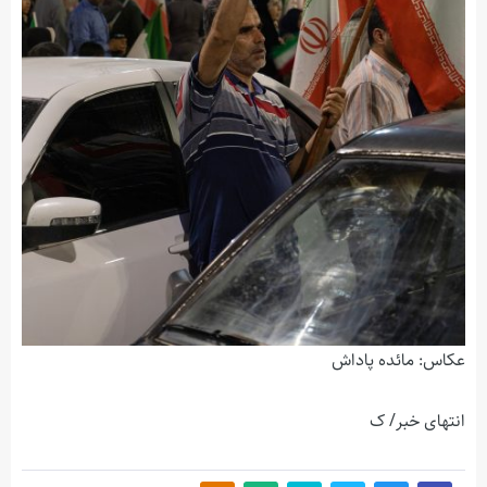
عکاس: مائده پاداش
انتهای خبر/ ک