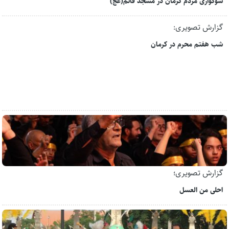
سوگواری مردم کرمان در مسجد قائم(عج)
گزارش تصویری:
شب هفتم محرم در کرمان
گزارش تصویری؛
احلی من العسل